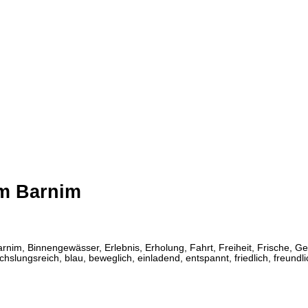
im Barnim
m, Binnengewässer, Erlebnis, Erholung, Fahrt, Freiheit, Frische, Gege
ngsreich, blau, beweglich, einladend, entspannt, friedlich, freundlich, f