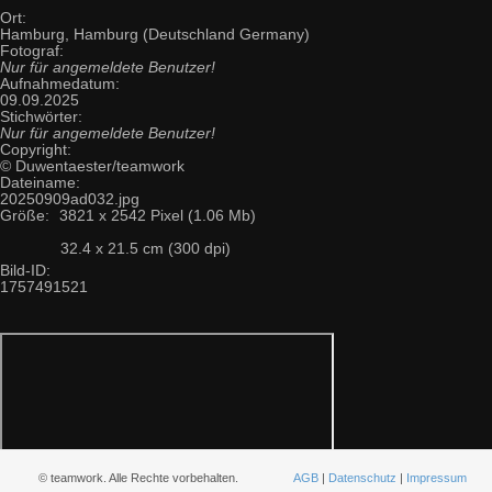
Ort:
Hamburg, Hamburg (Deutschland Germany)
Fotograf:
Nur für angemeldete Benutzer!
Aufnahmedatum:
09.09.2025
Stichwörter:
Nur für angemeldete Benutzer!
Copyright:
© Duwentaester/teamwork
Dateiname:
20250909ad032.jpg
Größe:
3821 x 2542 Pixel (1.06 Mb)
32.4 x 21.5 cm (300 dpi)
Bild-ID:
1757491521
© teamwork. Alle Rechte vorbehalten.
AGB
|
Datenschutz
|
Impressum