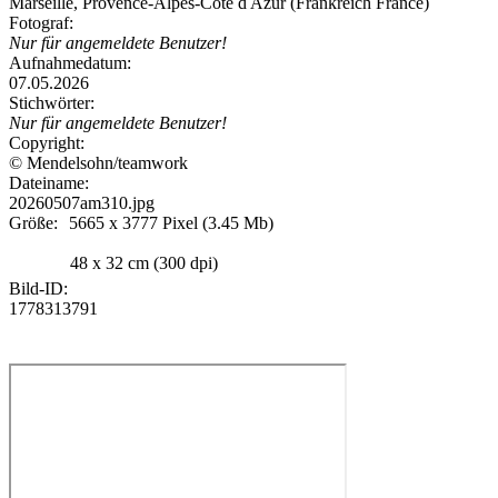
Marseille, Provence-Alpes-Cote d Azur (Frankreich France)
Fotograf:
Nur für angemeldete Benutzer!
Aufnahmedatum:
07.05.2026
Stichwörter:
Nur für angemeldete Benutzer!
Copyright:
© Mendelsohn/teamwork
Dateiname:
20260507am310.jpg
Größe:
5665 x 3777 Pixel (3.45 Mb)
48 x 32 cm (300 dpi)
Bild-ID:
1778313791