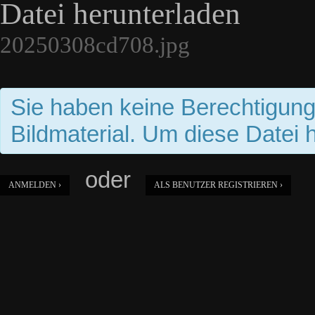
Datei herunterladen
20250308cd708.jpg
Sie haben keine Berechtigun
Bildmaterial. Um diese Datei 
oder
ANMELDEN ›
ALS BENUTZER REGISTRIEREN ›