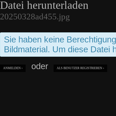
Datei herunterladen
20250328ad455.jpg
Sie haben keine Berechtigun
Bildmaterial. Um diese Datei 
oder
ANMELDEN ›
ALS BENUTZER REGISTRIEREN ›