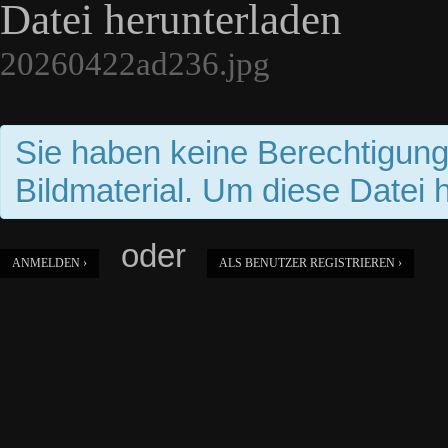
Datei herunterladen
20260422ad236.jpg
Sie haben keine Berechtigun
Bildmaterial. Um diese Datei 
oder
ANMELDEN ›
ALS BENUTZER REGISTRIEREN ›