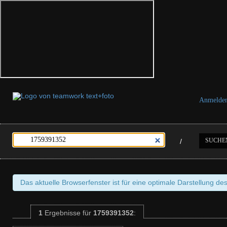
Anmelde
SUCHE
/
Das aktuelle Browserfenster ist für eine optimale Darstellung de
1
Ergebnisse
für
1759391352
: