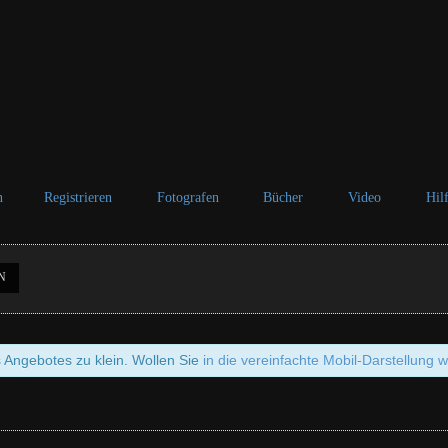
n
Registrieren
Fotografen
Bücher
Video
Hil
N
s Angebotes zu klein. Wollen Sie
in die vereinfachte Mobil-Darstellung 