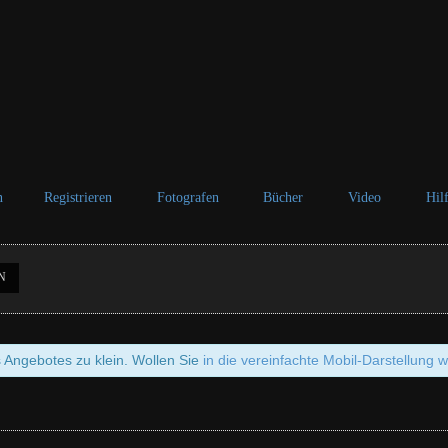
n
Registrieren
Fotografen
Bücher
Video
Hil
N
s Angebotes zu klein. Wollen Sie
in die vereinfachte Mobil-Darstellung 