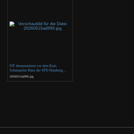
FfF demonstrieren vor dem Kurt-
Schumacher Haus der SPD Hamburg
gegen das Gebäudemodernisierungsgesetz
20260515ad999.jpg