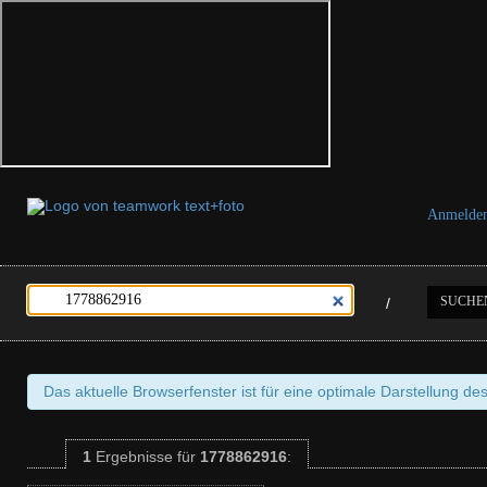
Anmelde
SUCHE
/
Das aktuelle Browserfenster ist für eine optimale Darstellung de
1
Ergebnisse
für
1778862916
: